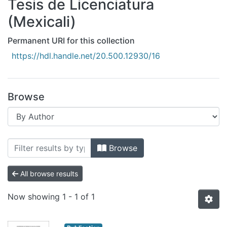
Tesis de Licenciatura
All of DSpace
(Mexicali)
Bibliotecas
Permanent URI for this collection
https://hdl.handle.net/20.500.12930/16
Browse
Browsing Tesis de Licenciatura (Mexica
Browse
All browse results
Now showing
1 - 1 of 1