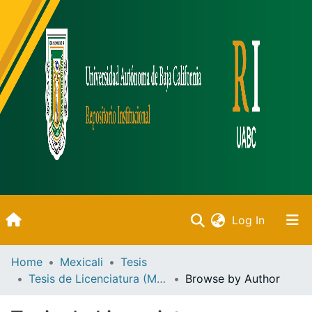
(current)
Log In
Inicio
Home
Mexicali
Tesis
Tesis de Licenciatura (Mexicali)
Browse by Author
Communities & Collections