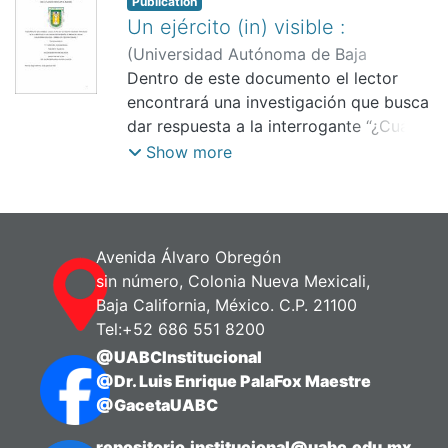
Publication
Un ejército (in) visible :
(
Universidad Autónoma de Baja
California. Facultad de Ciencias
Dentro de este documento el lector
Humanas.,
encontrará una investigación que busca
2020
)
Armenta Álvarez,
Carlos Edén
dar respuesta a la interrogante “¿Cuáles
;
Rivera García, Oscar
Bernardo
son los sentidos y significados que los
Show more
adolescentes asignan a su participación
en comportamientos antisociales?” Esta
pregunta se respond
Avenida Álvaro Obregón
sin número, Colonia Nueva Mexicali,
Baja California, México. C.P. 21100
Tel:+52 686 551 8200
@UABCInstitucional
@Dr. Luis Enrique PalaFox Maestre
@GacetaUABC
repositorio.institucional@uabc.edu.mx