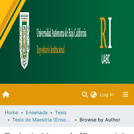
(current)
Log In
Inicio
Home
Ensenada
Tesis
Tesis de Maestría (Ensenada)
Browse by Author
Communities & Collections