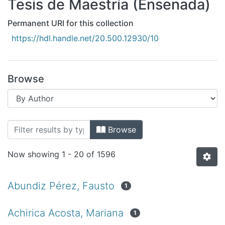
Tesis de Maestría (Ensenada)
All of DSpace
Bibliotecas
Permanent URI for this collection
https://hdl.handle.net/20.500.12930/10
Browse
Browsing Tesis de Maestría (Ensenada
Browse
Now showing
1 - 20 of 1596
Abundiz Pérez, Fausto
1
Achirica Acosta, Mariana
1