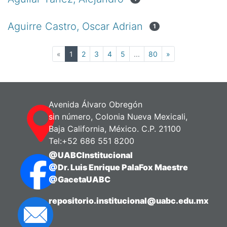
Aguirre Castro, Oscar Adrian
1
(current)
«
1
2
3
4
5
...
80
»
Avenida Álvaro Obregón
sin número, Colonia Nueva Mexicali,
Baja California, México. C.P. 21100
Tel:+52 686 551 8200
@UABCInstitucional
@Dr. Luis Enrique PalaFox Maestre
@GacetaUABC
repositorio.institucional@uabc.edu.mx