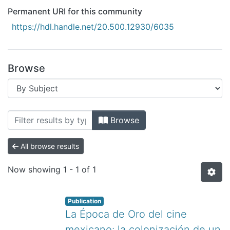
All of DSpace
Permanent URI for this community
Bibliotecas
https://hdl.handle.net/20.500.12930/6035
Browse
Browsing Revistas Científicas by Subjec
Browse
All browse results
Now showing
1 - 1 of 1
Publication
La Época de Oro del cine
mexicano: la colonización de un