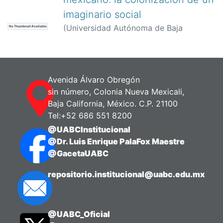
imaginario social
(
Universidad Autónoma de Baja
No Thumbnail Available
California,
)
Silva Escobar, Juan Pablo
Avenida Álvaro Obregón
sin número, Colonia Nueva Mexicali,
Baja California, México. C.P. 21100
Tel:+52 686 551 8200
@UABCInstitucional
@Dr. Luis Enrique PalaFox Maestre
@GacetaUABC
repositorio.institucional@uabc.edu.mx
@UABC_Oficial