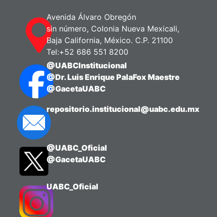
Avenida Álvaro Obregón
sin número, Colonia Nueva Mexicali,
Baja California, México. C.P. 21100
Tel:+52 686 551 8200
@UABCInstitucional
@Dr. Luis Enrique PalaFox Maestre
@GacetaUABC
repositorio.institucional@uabc.edu.mx
@UABC_Oficial
@GacetaUABC
UABC_Oficial