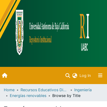
(current)
Log In
Inicio
Home
Recursos Educativos Digitales
Ingeniería
Energías renovables
Browse by Title
Communities & Collections