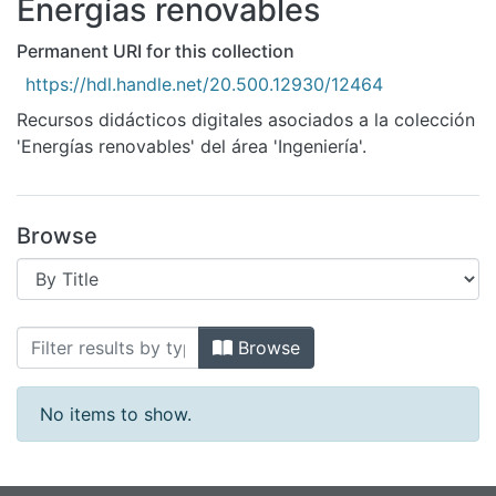
Energías renovables
All of DSpace
Bibliotecas
Permanent URI for this collection
https://hdl.handle.net/20.500.12930/12464
Recursos didácticos digitales asociados a la colección
'Energías renovables' del área 'Ingeniería'.
Browse
Browsing Energías renovables by Title
Browse
No items to show.