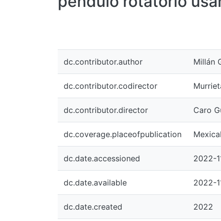
péndulo rotatorio us
dc.contributor.author
Millán 
dc.contributor.codirector
Murriet
dc.contributor.director
Caro Gu
dc.coverage.placeofpublication
Mexical
dc.date.accessioned
2022-1
dc.date.available
2022-1
dc.date.created
2022