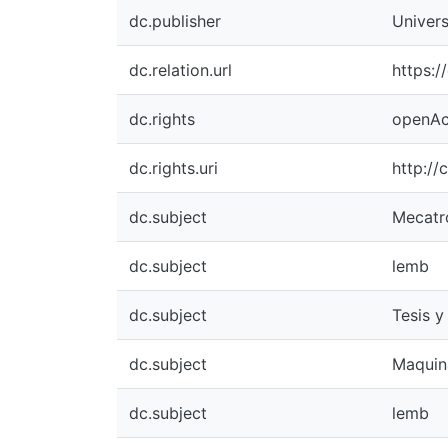
dc.publisher
Univers
dc.relation.url
https:
dc.rights
openAc
dc.rights.uri
http:/
dc.subject
Mecatr
dc.subject
lemb
dc.subject
Tesis y
dc.subject
Maquin
dc.subject
lemb