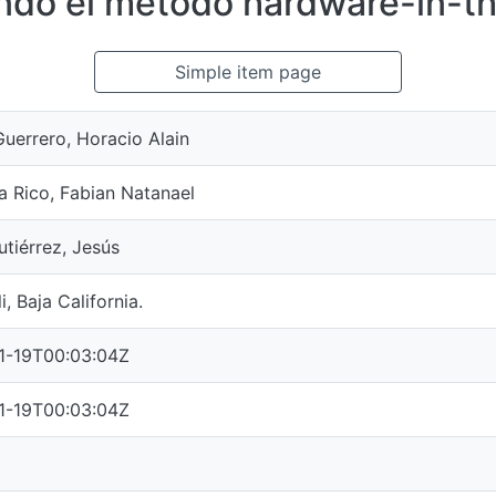
ando el método hardware-in-th
Simple item page
Guerrero, Horacio Alain
a Rico, Fabian Natanael
tiérrez, Jesús
i, Baja California.
1-19T00:03:04Z
1-19T00:03:04Z