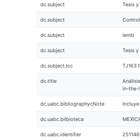
dc.subject
Tesis y
dc.subject
Contro
dc.subject
lemb
dc.subject
Tesis y
dc.subject.lcc
TJ163.
dc.title
Análisi
in-the-
dc.uabc.bibliographycNote
Incluye
dc.uabc.bilbioteca
MEXICA
dc.uabc.identifier
251146