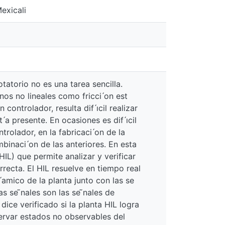
exicali
tatorio no es una tarea sencilla.
nos no lineales como fricci ́on est
controlador, resulta dif ́ıcil realizar
́a presente. En ocasiones es dif ́ıcil
rolador, en la fabricaci ́on de la
binaci ́on de las anteriores. En esta
HIL) que permite analizar y verificar
rrecta. El HIL resuelve en tiempo real
amico de la planta junto con las se
as se ̃nales son las se ̃nales de
dice verificado si la planta HIL logra
servar estados no observables del