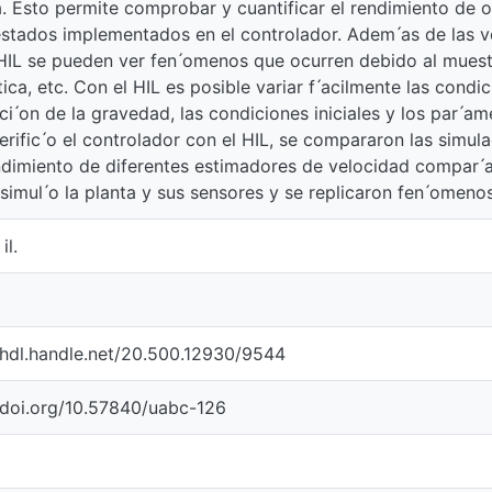
. Esto permite comprobar y cuantificar el rendimiento de 
estados implementados en el controlador. Adem ́as de las 
HIL se pueden ver fen ́omenos que ocurren debido al muestreo
etica, etc. Con el HIL es posible variar f ́acilmente las con
ci ́on de la gravedad, las condiciones iniciales y los par ́a
verific ́o el controlador con el HIL, se compararon las simula
endimiento de diferentes estimadores de velocidad compar ́
 simul ́o la planta y sus sensores y se replicaron fen ́omeno
il.
/hdl.handle.net/20.500.12930/9544
/doi.org/10.57840/uabc-126