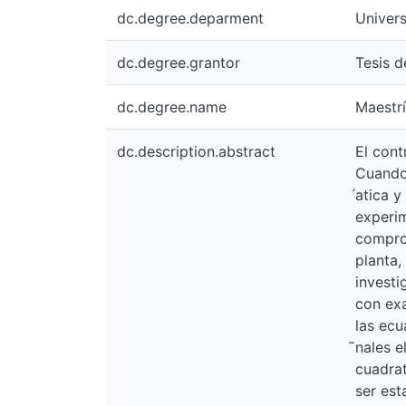
dc.degree.deparment
Univers
dc.degree.grantor
Tesis d
dc.degree.name
Maestrí
dc.description.abstract
El cont
Cuando 
́atica 
experim
comprob
planta,
investi
con exa
las ecu
̃nales 
cuadrat
ser est