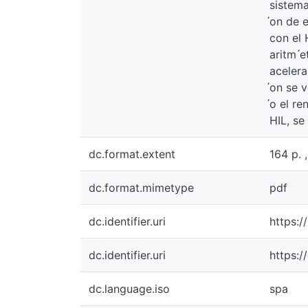
sistema
́on de 
con el 
aritm ́
acelera
́on se 
́o el r
HIL, se
dc.format.extent
164 p. , 
dc.format.mimetype
pdf
dc.identifier.uri
https:/
dc.identifier.uri
https:/
dc.language.iso
spa