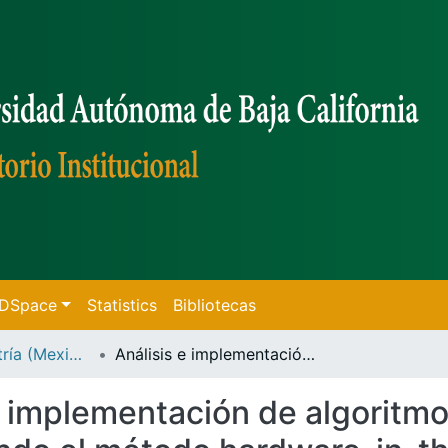
f DSpace
Statistics
Bibliotecas
Tesis de Maestría (Mexicali)
Análisis e implementación de algoritmo de control para péndulo rotatorio usando el método hardware-in-the-loop /
e implementación de algoritmo