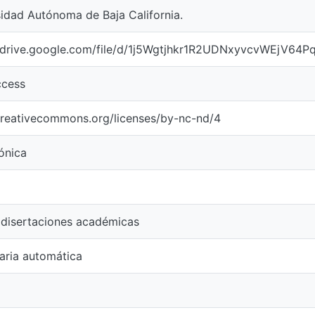
idad Autónoma de Baja California.
//drive.google.com/file/d/1j5Wgtjhkr1R2UDNxyvcvWEjV64
cess
/creativecommons.org/licenses/by-nc-nd/4
ónica
 disertaciones académicas
aria automática