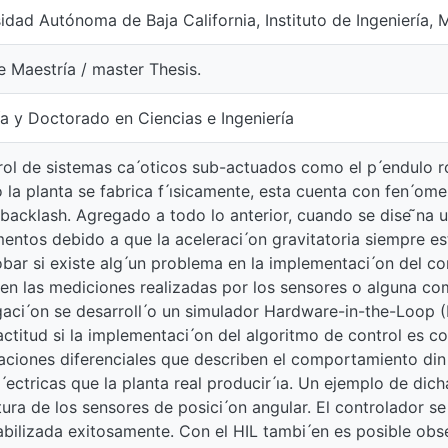
idad Autónoma de Baja California, Instituto de Ingeniería, M
e Maestría / master Thesis.
a y Doctorado en Ciencias e Ingeniería
rol de sistemas ca ́oticos sub-actuados como el p ́endulo ro
la planta se fabrica f ́ısicamente, esta cuenta con fen ́ome
y backlash. Agregado a todo lo anterior, cuando se dise ̃na un 
entos debido a que la aceleraci ́on gravitatoria siempre est 
ar si existe alg ́un problema en la implementaci ́on del cont
 en las mediciones realizadas por los sensores o alguna com
gaci ́on se desarroll ́o un simulador Hardware-in-the-Loop (
ctitud si la implementaci ́on del algoritmo de control es co
aciones diferenciales que describen el comportamiento din ́
el ́ectricas que la planta real producir ́ıa. Un ejemplo de dich
ura de los sensores de posici ́on angular. El controlador se 
abilizada exitosamente. Con el HIL tambi ́en es posible ob