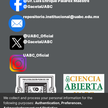
@Dr. Luis Enrique PalaFox Maestre
@GacetaUABC
repositorio.institucional@uabc.edu.mx
@UABC_Oficial
@GacetaUABC
UABC_Oficial
We collect and process your personal information for the
following purposes:
Authentication, Preferences,
Acknowledgement and Statistics
.