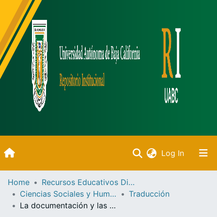
(current)
Log In
Inicio
Home
Recursos Educativos Digitales
Ciencias Sociales y Humanidades
Traducción
Communities & Collections
La documentación y las competencias del traductor en la traducción especializada