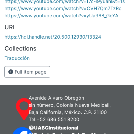
https://www.youtube.com/watch?v=t7c-i9y6ahI&t=1s
https://www.youtube.com/watch?v=CVH7Qm7TzRc
https://www.youtube.com/watch?v=yUa968_GcYA
URI
https://hdl.handle.net/20.500.12930/13324
Collections
Traducción
Full item page
Avenida Álvaro Obregón
sin número, Colonia Nueva Mexicali,
Baja California, México. C.P. 21100
Tel:+52 686 551 8200
@UABCInstitucional