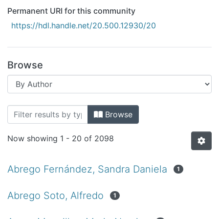
All of DSpace
Permanent URI for this community
Bibliotecas
https://hdl.handle.net/20.500.12930/20
Browse
Browsing Tesis by Author
Browse
Now showing
1 - 20 of 2098
Abrego Fernández, Sandra Daniela
1
Abrego Soto, Alfredo
1