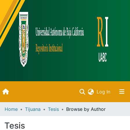
(current)
Log In
Inicio
Home
Tijuana
Tesis
Browse by Author
Communities & Collections
Tesis