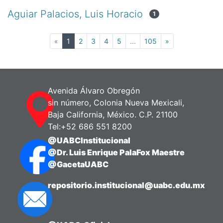
Aguiar Palacios, Luis Horacio
1
(current)
«
1
2
3
4
5
...
105
»
Avenida Álvaro Obregón
sin número, Colonia Nueva Mexicali,
Baja California, México. C.P. 21100
Tel:+52 686 551 8200
@UABCInstitucional
@Dr. Luis Enrique PalaFox Maestre
@GacetaUABC
repositorio.institucional@uabc.edu.mx