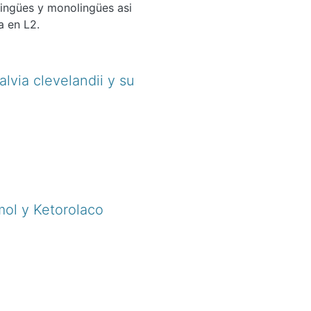
ilingües y monolingües asi
a en L2.
lvia clevelandii y su
ol y Ketorolaco