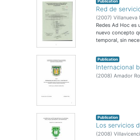
Publication
Red de servici
(
2007
)
Villanueva 
Redes Ad Hoc es u
nuevo concepto qu
temporal, sin nece
Publication
Internacional bi
(
2008
)
Amador Ro
Publication
Los servicios 
(
2008
)
Villavicenc