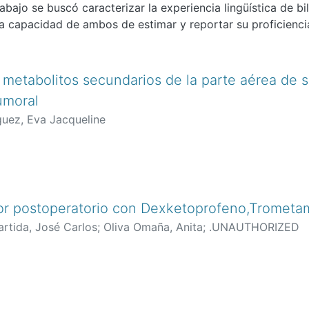
rabajo se buscó caracterizar la experiencia lingüística de b
a capacidad de ambos de estimar y reportar su proficienci
 metabolitos secundarios de la parte aérea de sa
umoral
guez, Eva Jacqueline
or postoperatorio con Dexketoprofeno,Trometam
artida, José Carlos
;
Oliva Omaña, Anita
;
.UNAUTHORIZED