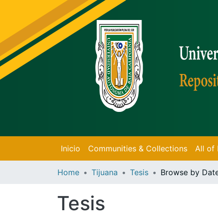
Inicio
Communities & Collections
All o
Home
Tijuana
Tesis
Browse by Dat
Tesis