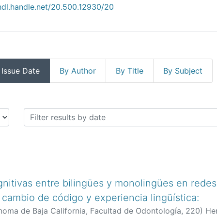
/hdl.handle.net/20.500.12930/20
 Issue Date
By Author
By Title
By Subject
Date
gnitivas entre bilingües y monolingües en redes
 cambio de código y experiencia lingüística:
noma de Baja California, Facultad de Odontología,
220
)
He