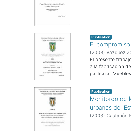
Publication
El compromiso 
(
2008
)
Vázquez Za
El presente trabaj
a la fabricación d
particular Mueble
Publication
Monitoreo de l
urbanas del Est
(
2008
)
Castañón Ba