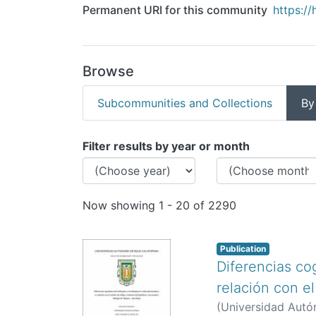
Permanent URI for this community
https:/
Browse
Subcommunities and Collections
By
Browsing Tesis by Issue 
Filter results by year or month
Now showing
1 - 20 of 2290
Publication
Diferencias co
relación con el
(
Universidad Autó