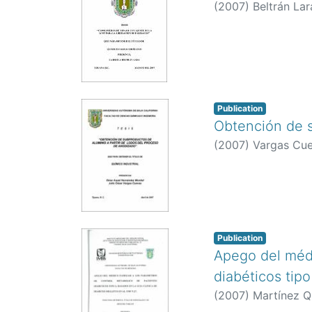
(
2007
)
Beltrán Lar
Publication
Obtención de s
(
2007
)
Vargas Cue
Publication
Apego del médi
diabéticos tip
(
2007
)
Martínez Q