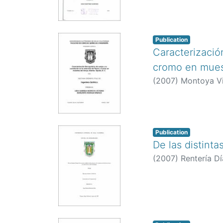
Publication
Caracterizació
cromo en muestr
(
2007
)
Montoya Vic
Publication
De las distinta
(
2007
)
Rentería Dí