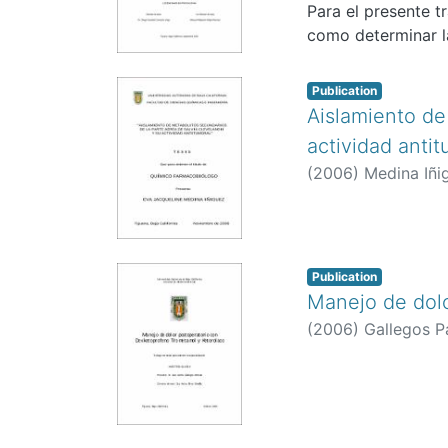
Para el presente t
como determinar l
Publication
Aislamiento de
actividad antit
(
2006
)
Medina Iñi
Publication
Manejo de dol
(
2006
)
Gallegos P