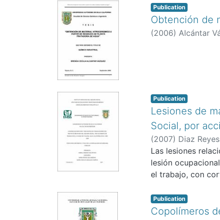
Publication
Obtención de m
(
2006
)
Alcántar V
Publication
Lesiones de ma
Social, por acc
(
2007
)
Diaz Reyes
Las lesiones relac
lesión ocupacional
el trabajo, con co
Publication
Copolímeros de