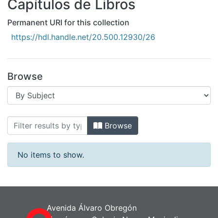
Capítulos de Libros
All of DSpace
Bibliotecas
Permanent URI for this collection
https://hdl.handle.net/20.500.12930/26
Browse
Browsing Capítulos de Libros by Subje
Browse
No items to show.
Avenida Álvaro Obregón