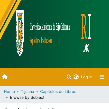
(current)
Log In
Inicio
Home
Tijuana
Capítulos de Libros
Browse by Subject
Communities & Collections