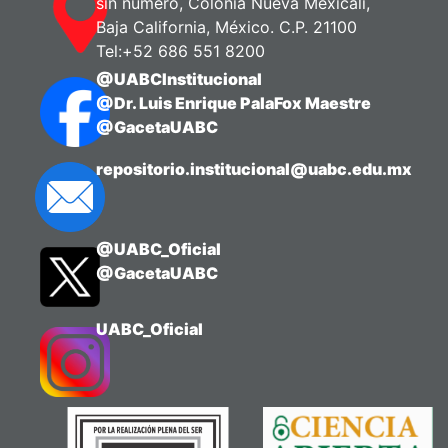
sin número, Colonia Nueva Mexicali,
Baja California, México. C.P. 21100
Tel:+52 686 551 8200
@UABCInstitucional
@Dr. Luis Enrique PalaFox Maestre
@GacetaUABC
repositorio.institucional@uabc.edu.mx
@UABC_Oficial
@GacetaUABC
UABC_Oficial