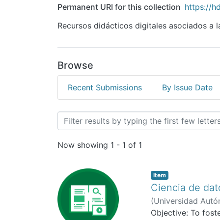
Permanent URI for this collection
https://h
Recursos didácticos digitales asociados a la
Browse
Recent Submissions
By Issue Date
Browsing Ciencia de dato
Now showing
1 - 1 of 1
Item
Ciencia de dat
(
Universidad Autón
Molina Rodríguez, 
Objective: To fost