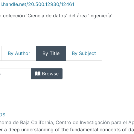
dl.handle.net/20.500.12930/12461
 colección 'Ciencia de datos' del área 'Ingeniería'.
By Author
By Title
By Subject
s by Title
Browse
os
oma de Baja California, Centro de Investigación para el Ap
Raquel Itzel
er a deep understanding of the fundamental concepts of da